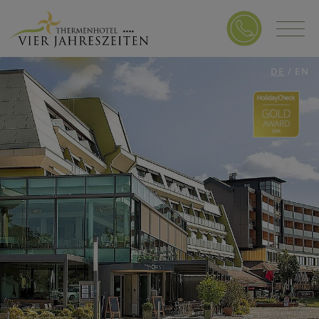
DE
/
EN