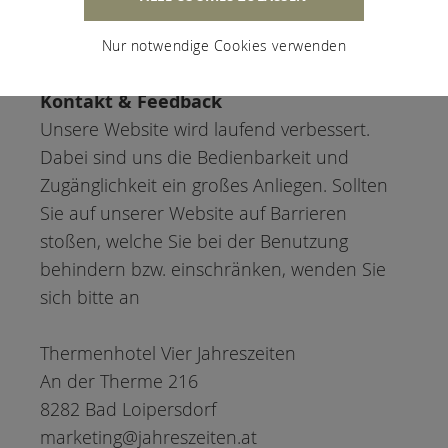
anderem die
Buchungsstreckenintegration oder das
Nur notwendige Cookies verwenden
Gutscheinprogramm.
Kontakt & Feedback
Unsere Website wird laufend verbessert.
Dabei sind uns die Bedienbarkeit und
Zugänglichkeit ein großes Anliegen. Sollten
Sie auf unserer Website auf Barrieren
stoßen, welche Sie bei der Benutzung
behindern bzw. einschränken, wenden Sie
sich bitte an
Thermenhotel Vier Jahreszeiten
An der Therme 216
8282 Bad Loipersdorf
marketing@jahreszeiten.at