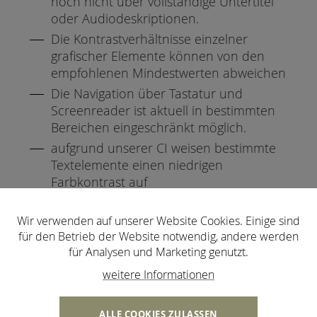
noch nicht über vollständige Untertitel
oder Audiodeskriptionen.
Die Kontrastverhältnisse einzelner
grafischer Elemente können von den
empfohlenen Mindestwerten abweichen
Die Navigation über Tastatur und
Screenreader ist aktuell in bestimmten
Bereichen eingeschränkt möglich.
aufgrund unserer CI weisen bestimmte
Textelemente einen niedrigen
Farbkontrast auf
Externe Inhalte: Auf unserer Website
können Dokumente oder Inhalte von
Wir verwenden auf unserer Website Cookies. Einige sind
für den Betrieb der Website notwendig, andere werden
Drittanbietern eingebunden sein, die
für Analysen und Marketing genutzt.
nicht von uns erstellt, finanziert oder
kontrolliert werden. Daher können wir
weitere Informationen
für deren Barrierefreiheit keine Gewähr
übernehmen. Dazu zählen unter
ALLE COOKIES ZULASSEN