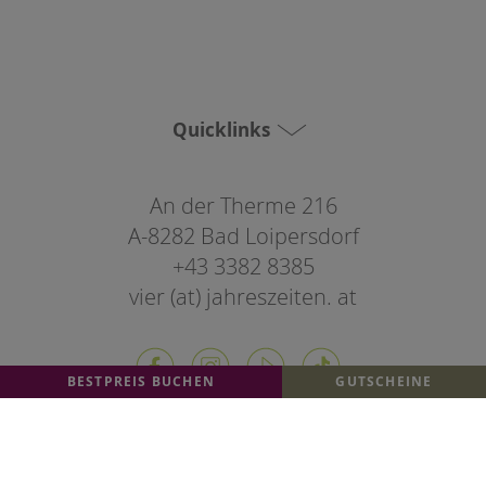
Quicklinks
An der Therme 216
A-8282 Bad Loipersdorf
+43 3382 8385
vier (at) jahreszeiten. at
BESTPREIS BUCHEN
GUTSCHEINE
Regionalität & Nachhaltigkeit