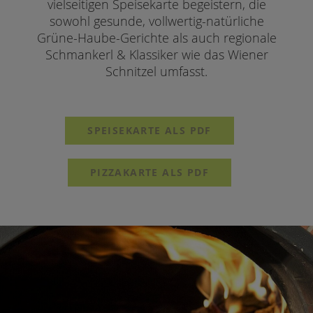
vielseitigen Speisekarte begeistern, die
sowohl gesunde, vollwertig-natürliche
Grüne-Haube-Gerichte als auch regionale
Schmankerl & Klassiker wie das Wiener
Schnitzel umfasst.
SPEISEKARTE ALS PDF
PIZZAKARTE ALS PDF